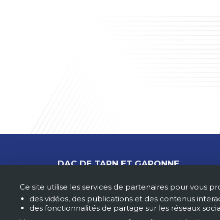
DAC DE TARN ET GARONNE
275 rue du Clos Maury
Ce site utilise les services de partenaires pour vous pr
82000 Montauban
secretariat.accueil@dac82.fr
des vidéos, des publications et des contenus interac
des fonctionnalités de partage sur les réseaux soci
05 63 300 900