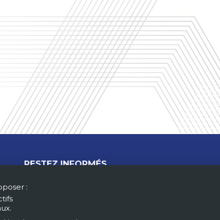
RESTEZ INFORMÉS
oposer :
tifs
M'ABONNER À LA NEWSLETTER
aux.
MON COMPTE