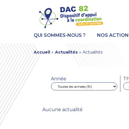
Aller
Panneau de gestion des cookies
au
contenu
principal
QUI SOMMES-NOUS ?
NOS ACTION
You
Accueil
»
Actualités
»
Actualités
are
here
Année
Th
Aucune actualité