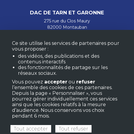
DAC DE TARN ET GARONNE
275 rue du Clos Maury
82000 Montauban
secretariat.accueil@dac82.fr
05 63 300 900
Ce site utilise les services de partenaires pour
vous proposer :
Nous contacter
des vidéos, des publications et des
contenus interactifs
Mentions légales
des fonctionnalités de partage sur les
Confidentialité et cookies
réseaux sociaux.
Vous pouvez
accepter
ou
refuser
l’ensemble des cookies de ces partenaires.
RESTEZ INFORMÉS
Depuis la page « Personnaliser », vous
pourrez gérer individuellement ces services
ainsi que les cookies relatifs à la mesure
d’audience. Nous conservons vos choix
M'ABONNER À LA NEWSLETTER
pendant 6 mois.
MON COMPTE
F.A.Q.
Tout accepter
Tout refuser