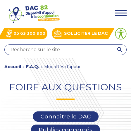
Aller
Panneau de gestion des cookies
au
.
contenu
principal
05 63 300 900
SOLLICITER LE DAC
QUI
SOMMES-
NOUS
You
Accueil
»
F.A.Q.
»
Modalités d'appui
?
NOS
are
ACTIONS
FOIRE AUX QUESTIONS
here
ACTUALITÉS
BOÎTE
À
OUTILS
Connaître le DAC
Publics concernés