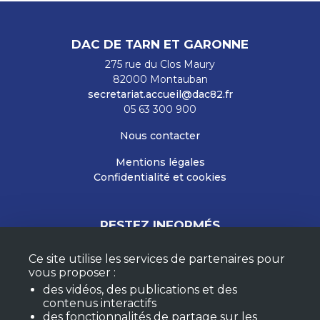
DAC DE TARN ET GARONNE
275 rue du Clos Maury
82000 Montauban
secretariat.accueil@dac82.fr
05 63 300 900
Nous contacter
Mentions légales
Confidentialité et cookies
RESTEZ INFORMÉS
Ce site utilise les services de partenaires pour
vous proposer :
M'ABONNER À LA NEWSLETTER
des vidéos, des publications et des
MON COMPTE
contenus interactifs
F.A.Q.
des fonctionnalités de partage sur les