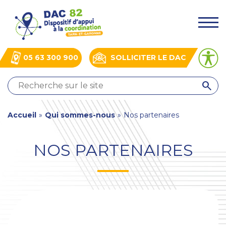
Aller
Panneau de gestion des cookies
au
.
contenu
principal
05 63 300 900
SOLLICITER LE DAC
QUI
SOMMES-
NOUS
You
Accueil
»
Qui sommes-nous
»
Nos partenaires
?
NOS
are
ACTIONS
NOS PARTENAIRES
here
ACTUALITÉS
BOÎTE
À
OUTILS