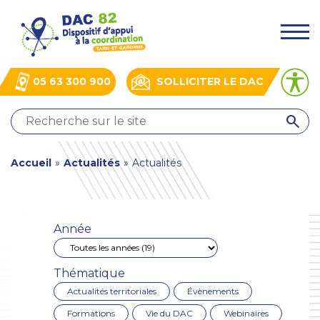
Aller
Panneau de gestion des cookies
au
.
contenu
principal
05 63 300 900
SOLLICITER LE DAC
QUI
SOMMES-
NOUS
You
Accueil
»
Actualités
»
Actualités
?
NOS
are
ACTIONS
here
ACTUALITÉS
Année
BOÎTE
À
OUTILS
Thématique
Actualités territoriales
Évènements
Formations
Vie du DAC
Webinaires